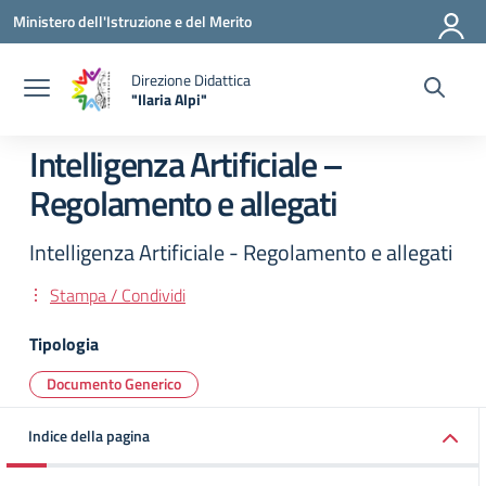
Vai ai contenuti
Vai al menu di navigazione
Vai al footer
Ministero dell'Istruzione e del Merito
Direzione Didattica
"Ilaria Alpi"
— Visita la pagina iniziale della scuola
Intelligenza Artificiale –
Regolamento e allegati
Intelligenza Artificiale - Regolamento e allegati
Stampa / Condividi
Tipologia
Documento Generico
Indice della pagina