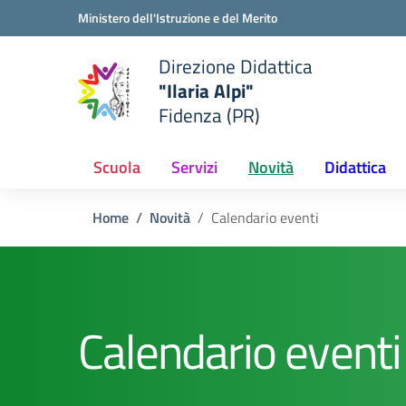
Vai ai contenuti
Vai al menu di navigazione
Vai al footer
Ministero dell'Istruzione e del Merito
Direzione Didattica
"Ilaria Alpi"
e della scuola
Fidenza (PR)
— Visita la pagina iniziale del
Scuola
Servizi
Novità
Didattica
Home
Novità
Calendario eventi
Calendario eventi