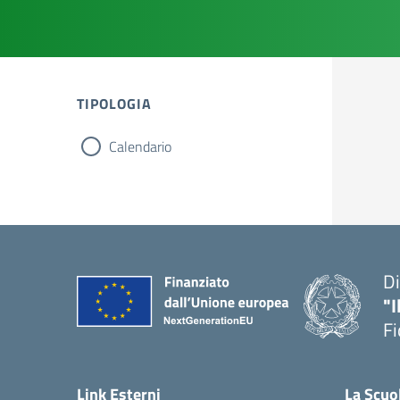
TIPOLOGIA
Calendario
tipologia di articoli
Di
"I
Fi
— 
Link Esterni
La Scuo