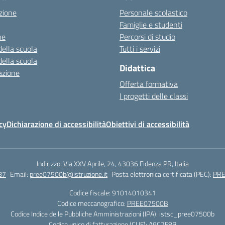
zione
Personale scolastico
Famiglie e studenti
ne
Percorsi di studio
della scuola
Tutti i servizi
della scuola
Didattica
azione
Offerta formativa
I progetti delle classi
cy
Dichiarazione di accessibilità
Obiettivi di accessibilità
Indirizzo:
Via XXV Aprile, 24, 43036 Fidenza PR, Italia
87
Email:
pree07500b@istruzione.it
Posta elettronica certificata (PEC):
PRE
Codice fiscale: 91014010341
Codice meccanografico:
PREE07500B
Codice Indice delle Pubbliche Amministrazioni (IPA): istsc_pree07500b
Codice unico di fatturazione (CUF): A9C7F8B