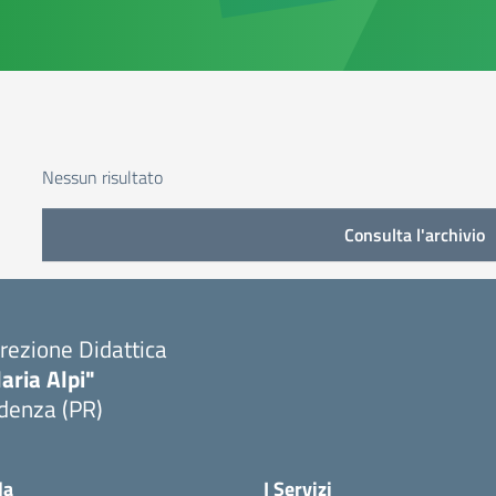
Nessun risultato
Consulta l'archivio
rezione Didattica
laria Alpi"
denza (PR)
Visita la pagina iniziale della scuola
la
I Servizi