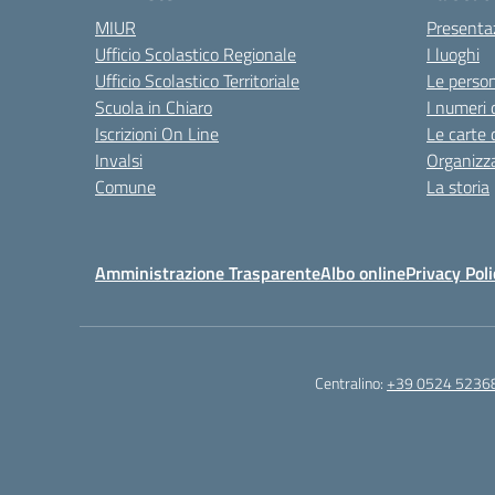
MIUR
Presenta
Ufficio Scolastico Regionale
I luoghi
Ufficio Scolastico Territoriale
Le perso
Scuola in Chiaro
I numeri 
Iscrizioni On Line
Le carte 
Invalsi
Organizz
Comune
La storia
Amministrazione Trasparente
Albo online
Privacy Poli
Centralino:
+39 0524 5236