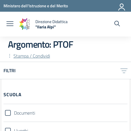
Vai ai contenuti
Vai al menu di navigazione
Vai al footer
Ministero dell'Istruzione e del Merito
Direzione Didattica
"Ilaria Alpi"
— Visita la pagina iniziale della scuola
Argomento: PTOF
Stampa / Condividi
FILTRI
Filtri
SCUOLA
Documenti
I luoghi