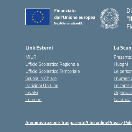
Di
"I
Fi
— 
Link Esterni
La Scuo
MIUR
Presenta
Ufficio Scolastico Regionale
I luoghi
Ufficio Scolastico Territoriale
Le perso
Scuola in Chiaro
I numeri 
Iscrizioni On Line
Le carte 
Invalsi
Organizz
Comune
La storia
Amministrazione Trasparente
Albo online
Privacy Poli