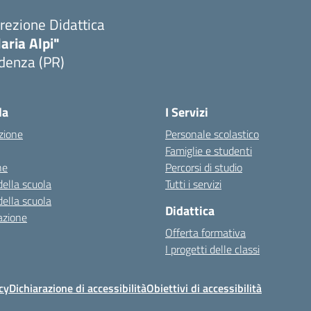
rezione Didattica
laria Alpi"
denza (PR)
Visita la pagina iniziale della scuola
la
I Servizi
zione
Personale scolastico
Famiglie e studenti
ne
Percorsi di studio
della scuola
Tutti i servizi
della scuola
Didattica
azione
Offerta formativa
I progetti delle classi
cy
Dichiarazione di accessibilità
Obiettivi di accessibilità