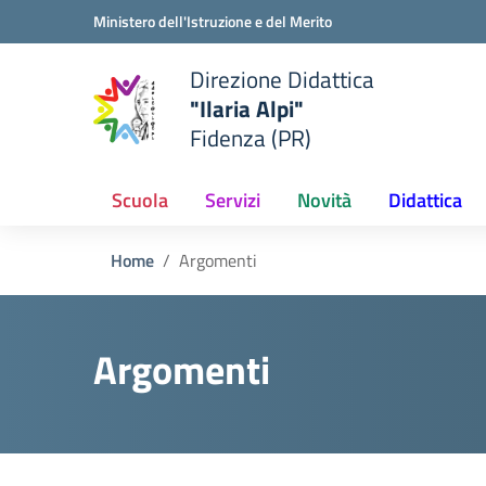
Vai ai contenuti
Vai al menu di navigazione
Vai al footer
Ministero dell'Istruzione e del Merito
Direzione Didattica
"Ilaria Alpi"
e della scuola
Fidenza (PR)
— Visita la pagina iniziale del
Scuola
Servizi
Novità
Didattica
Home
Argomenti
Argomenti