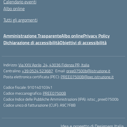
Calendario eventi
Albo online
Tutti gli argomenti
Amministrazione Trasparente
Albo online
Privacy Policy
Dichiarazione di accessibilità
Obiettivi di accessibilità
Indirizzo:
Via XXV Aprile, 24, 43036 Fidenza PR, Italia
Centralino:
+39 0524 523687
Email:
pree07500b@istruzione.it
Posta elettronica certificata (PEC):
PREE07500B@pec.istruzione.it
Codice fiscale: 91014010341
Codice meccanografico:
PREE07500B
Codice Indice delle Pubbliche Amministrazioni (IPA): istsc_pree07500b
Codice unico di fatturazione (CUF): A9C7F8B
Idea e progetto di Designers Italia