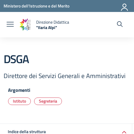
Vai ai contenuti
Vai al menu di navigazione
Vai al footer
Ministero dell'Istruzione e del Merito
Direzione Didattica
"Ilaria Alpi"
— Visita la pagina iniziale della scuola
DSGA
Direttore dei Servizi Generali e Amministrativi
Argomenti
Istituto
Segreteria
Indice della struttura