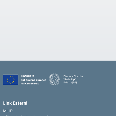
Direzione Didattica
"Ilaria Alpi"
Fidenza (PR)
— Visita la pagina iniziale della scuola
Link Esterni
MIUR