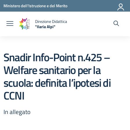
Vai ai contenuti
Vai al menu di navigazione
Vai al footer
Ministero dell'Istruzione e del Merito
Direzione Didattica
"Ilaria Alpi"
— Visita la pagina iniziale della scuola
Snadir Info-Point n.425 –
Welfare sanitario per la
scuola: definita l’ipotesi di
CCNI
In allegato