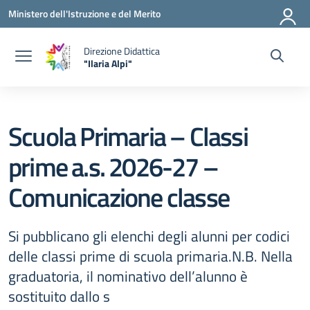
Vai ai contenuti
Vai al menu di navigazione
Vai al footer
Ministero dell'Istruzione e del Merito
Direzione Didattica
"Ilaria Alpi"
— Visita la pagina iniziale della scuola
Scuola Primaria – Classi
prime a.s. 2026-27 –
Comunicazione classe
Si pubblicano gli elenchi degli alunni per codici
delle classi prime di scuola primaria.N.B. Nella
graduatoria, il nominativo dell’alunno è
sostituito dallo s