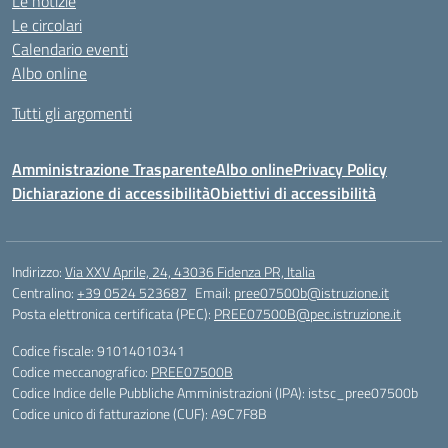
Le notizie
Le circolari
Calendario eventi
Albo online
Tutti gli argomenti
Amministrazione Trasparente
Albo online
Privacy Policy
Dichiarazione di accessibilità
Obiettivi di accessibilità
Indirizzo:
Via XXV Aprile, 24, 43036 Fidenza PR, Italia
Centralino:
+39 0524 523687
Email:
pree07500b@istruzione.it
Posta elettronica certificata (PEC):
PREE07500B@pec.istruzione.it
Codice fiscale: 91014010341
Codice meccanografico:
PREE07500B
Codice Indice delle Pubbliche Amministrazioni (IPA): istsc_pree07500b
Codice unico di fatturazione (CUF): A9C7F8B