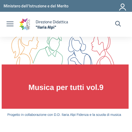
Vai ai contenuti
Vai al menu di navigazione
Vai al footer
Ministero dell'Istruzione e del Merito
Direzione Didattica
"Ilaria Alpi"
— Visita la pagina iniziale della scuola