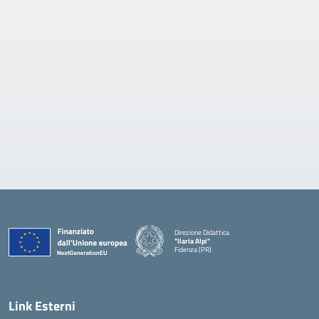
Direzione Didattica
"Ilaria Alpi"
Fidenza (PR)
— Visita la pagina iniziale della scuola
Link Esterni