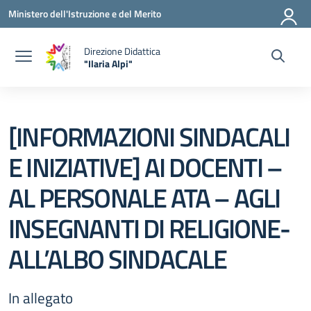
Vai ai contenuti
Vai al menu di navigazione
Vai al footer
Ministero dell'Istruzione e del Merito
Direzione Didattica
"Ilaria Alpi"
— Visita la pagina iniziale della scuola
[INFORMAZIONI SINDACALI
E INIZIATIVE] AI DOCENTI –
AL PERSONALE ATA – AGLI
INSEGNANTI DI RELIGIONE-
ALL’ALBO SINDACALE
In allegato