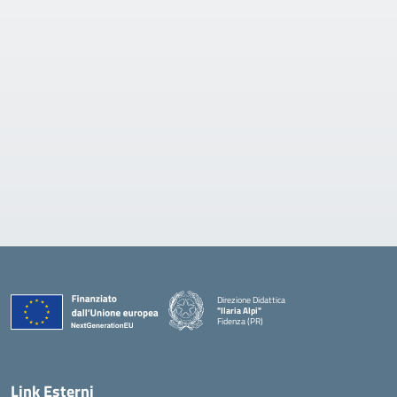
Direzione Didattica
"Ilaria Alpi"
Fidenza (PR)
— Visita la pagina iniziale della scuola
Link Esterni