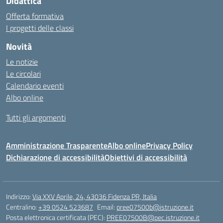
Didattica
Offerta formativa
I progetti delle classi
Novità
Le notizie
Le circolari
Calendario eventi
Albo online
Tutti gli argomenti
Amministrazione Trasparente
Albo online
Privacy Policy
Dichiarazione di accessibilità
Obiettivi di accessibilità
Indirizzo:
Via XXV Aprile, 24, 43036 Fidenza PR, Italia
Centralino:
+39 0524 523687
Email:
pree07500b@istruzione.it
Posta elettronica certificata (PEC):
PREE07500B@pec.istruzione.it