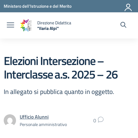
Vai ai contenuti
Vai al menu di navigazione
Vai al footer
Ministero dell'Istruzione e del Merito
Direzione Didattica
"Ilaria Alpi"
— Visita la pagina iniziale della scuola
Elezioni Intersezione –
Interclasse a.s. 2025 – 26
In allegato si pubblica quanto in oggetto.
Ufficio Alunni
0
Personale amministrativo