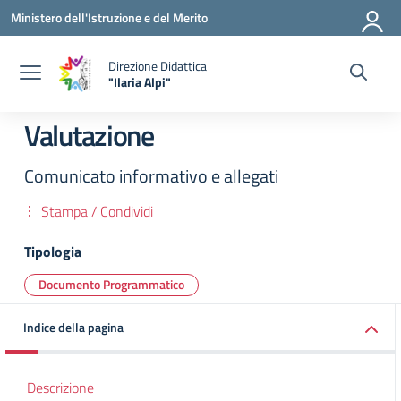
Vai ai contenuti
Vai al menu di navigazione
Vai al footer
Ministero dell'Istruzione e del Merito
Direzione Didattica
"Ilaria Alpi"
— Visita la pagina iniziale della scuola
Valutazione
Comunicato informativo e allegati
Stampa / Condividi
Tipologia
Documento Programmatico
Indice della pagina
Descrizione