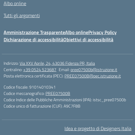
Albo online
Tutti gli argomenti
Amministrazione Trasparente
Albo online
Privacy Policy
Dichiarazione di accessibilità
Obiettivi di accessibilità
Indirizzo:
Via XXV Aprile, 24, 43036 Fidenza PR, Italia
Centralino:
+39 0524 523687
Email:
pree07500b@istruzione.it
Posta elettronica certificata (PEC):
PREE07500B@pec.istruzione.it
Codice fiscale: 91014010341
Codice meccanografico:
PREE07500B
Codice Indice delle Pubbliche Amministrazioni (IPA): istsc_pree07500b
Codice unico di fatturazione (CUF): A9C7F8B
Idea e progetto di Designers Italia