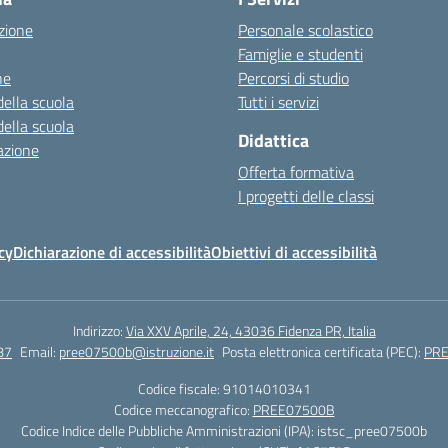
zione
Personale scolastico
Famiglie e studenti
ne
Percorsi di studio
della scuola
Tutti i servizi
della scuola
Didattica
azione
Offerta formativa
I progetti delle classi
cy
Dichiarazione di accessibilità
Obiettivi di accessibilità
Indirizzo:
Via XXV Aprile, 24, 43036 Fidenza PR, Italia
87
Email:
pree07500b@istruzione.it
Posta elettronica certificata (PEC):
PRE
Codice fiscale: 91014010341
Codice meccanografico:
PREE07500B
Codice Indice delle Pubbliche Amministrazioni (IPA): istsc_pree07500b