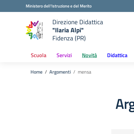
Vai ai contenuti
Vai al menu di navigazione
Vai al footer
Ministero dell'Istruzione e del Merito
Direzione Didattica
"Ilaria Alpi"
e della scuola
Fidenza (PR)
— Visita la pagina iniziale del
Scuola
Servizi
Novità
Didattica
Home
Argomenti
mensa
Ar