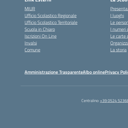
MIUR
Presenta
Ufficio Scolastico Regionale
I luoghi
Ufficio Scolastico Territoriale
Le perso
Scuola in Chiaro
I numeri 
Iscrizioni On Line
Le carte 
Invalsi
Organizz
Comune
La storia
Amministrazione Trasparente
Albo online
Privacy Poli
Centralino:
+39 0524 5236