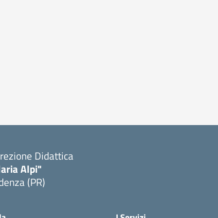
rezione Didattica
laria Alpi"
denza (PR)
Visita la pagina iniziale della scuola
la
I Servizi