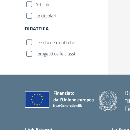
Articoli
Le circolari
DIDATTICA
Le schede didattiche
I progetti delle classi
Di
"I
Fi
— 
Link Esterni
La Scuo