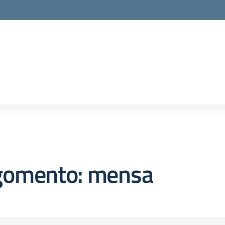
la scuola
gomento: mensa