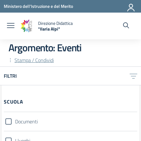
Vai ai contenuti
Vai al menu di navigazione
Vai al footer
Ministero dell'Istruzione e del Merito
Direzione Didattica
"Ilaria Alpi"
— Visita la pagina iniziale della scuola
Argomento: Eventi
Stampa / Condividi
FILTRI
Filtri
SCUOLA
Documenti
I luoghi