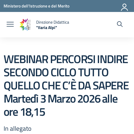
Vai ai contenuti
Vai al menu di navigazione
Vai al footer
Ministero dell'Istruzione e del Merito
Direzione Didattica
"Ilaria Alpi"
— Visita la pagina iniziale della scuola
WEBINAR PERCORSI INDIRE
SECONDO CICLO TUTTO
QUELLO CHE C’È DA SAPERE
Martedì 3 Marzo 2026 alle
ore 18,15
In allegato