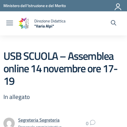
Vai ai contenuti
Vai al menu di navigazione
Vai al footer
Ministero dell'Istruzione e del Merito
Direzione Didattica
"Ilaria Alpi"
— Visita la pagina iniziale della scuola
USB SCUOLA – Assemblea
online 14 novembre ore 17-
19
In allegato
Segreteria Segreteria
0
Personale amministrativo