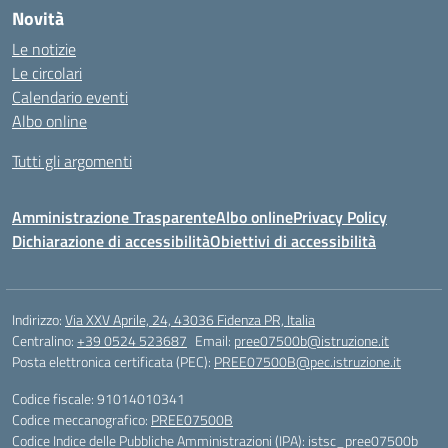
Novità
Le notizie
Le circolari
Calendario eventi
Albo online
Tutti gli argomenti
Amministrazione Trasparente
Albo online
Privacy Policy
Dichiarazione di accessibilità
Obiettivi di accessibilità
Indirizzo:
Via XXV Aprile, 24, 43036 Fidenza PR, Italia
Centralino:
+39 0524 523687
Email:
pree07500b@istruzione.it
Posta elettronica certificata (PEC):
PREE07500B@pec.istruzione.it
Codice fiscale: 91014010341
Codice meccanografico:
PREE07500B
Codice Indice delle Pubbliche Amministrazioni (IPA): istsc_pree07500b