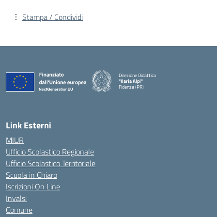
Stampa / Condividi
Direzione Didattica
"Ilaria Alpi"
Fidenza (PR)
— Visita la pagina iniziale della scuola
Link Esterni
MIUR
Ufficio Scolastico Regionale
Ufficio Scolastico Territoriale
Scuola in Chiaro
Iscrizioni On Line
Invalsi
Comune