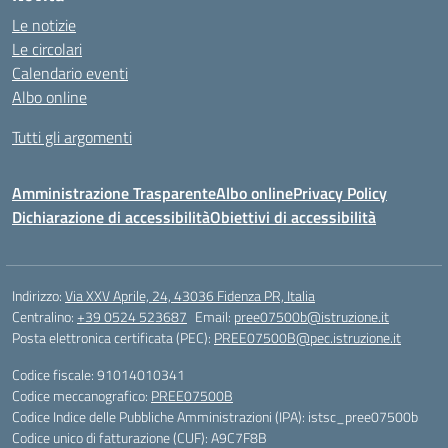
Le notizie
Le circolari
Calendario eventi
Albo online
Tutti gli argomenti
Amministrazione Trasparente
Albo online
Privacy Policy
Dichiarazione di accessibilità
Obiettivi di accessibilità
Indirizzo:
Via XXV Aprile, 24, 43036 Fidenza PR, Italia
Centralino:
+39 0524 523687
Email:
pree07500b@istruzione.it
Posta elettronica certificata (PEC):
PREE07500B@pec.istruzione.it
Codice fiscale: 91014010341
Codice meccanografico:
PREE07500B
Codice Indice delle Pubbliche Amministrazioni (IPA): istsc_pree07500b
Codice unico di fatturazione (CUF): A9C7F8B