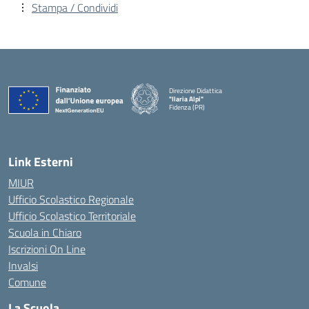
Stampa / Condividi
Direzione Didattica
"Ilaria Alpi"
Fidenza (PR)
— Visita la pagina iniziale della scuola
Link Esterni
MIUR
Ufficio Scolastico Regionale
Ufficio Scolastico Territoriale
Scuola in Chiaro
Iscrizioni On Line
Invalsi
Comune
La Scuola