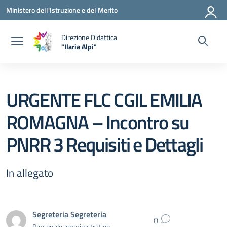
Vai ai contenuti
Vai al menu di navigazione
Vai al footer
Ministero dell'Istruzione e del Merito
Direzione Didattica
"Ilaria Alpi"
— Visita la pagina iniziale della scuola
URGENTE FLC CGIL EMILIA
ROMAGNA – Incontro su
PNRR 3 Requisiti e Dettagli
In allegato
Segreteria Segreteria
0
Personale amministrativo