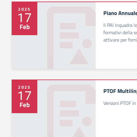
2025
Piano Annuale
17
Il PAI inquadra l
Feb
formativi della s
attivare per forn
2025
PTOF Multili
17
Versioni PTOF in 
Feb