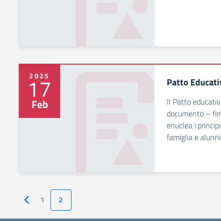
2025
Patto Educati
17
Il Patto educativ
Feb
documento – firm
enuclea i princi
famiglia e alunni
1
2
Pagina precedente