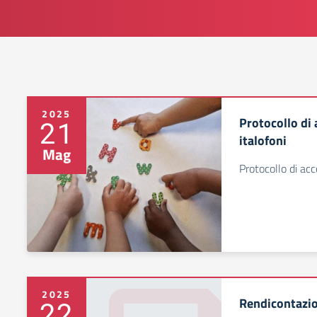
2025
Protocollo di
21
italofoni
Mag
Protocollo di ac
2025
Rendicontazio
22