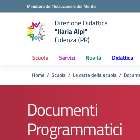
Vai ai contenuti
Vai al menu di navigazione
Vai al footer
Ministero dell'Istruzione e del Merito
Direzione Didattica
"Ilaria Alpi"
e della scuola
Fidenza (PR)
— Visita la pagina iniziale del
Scuola
Servizi
Novità
Didattica
Home
Scuola
Le carte della scuola
Docume
Documenti
Programmatici