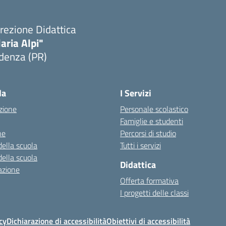
rezione Didattica
laria Alpi"
denza (PR)
Visita la pagina iniziale della scuola
la
I Servizi
zione
Personale scolastico
Famiglie e studenti
ne
Percorsi di studio
della scuola
Tutti i servizi
della scuola
Didattica
azione
Offerta formativa
I progetti delle classi
cy
Dichiarazione di accessibilità
Obiettivi di accessibilità