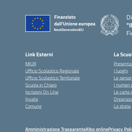
Di
"I
Fi
— 
Link Esterni
La Scuo
MIUR
Presenta
Ufficio Scolastico Regionale
I luoghi
Ufficio Scolastico Territoriale
Le perso
Scuola in Chiaro
I numeri 
Iscrizioni On Line
Le carte 
Invalsi
Organizz
Comune
La storia
Amministrazione Trasparente
Albo online
Privacy Poli