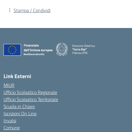
Stampa / Condividi
Direzione Didattica
"Ilaria Alpi"
Fidenza (PR)
— Visita la pagina iniziale della scuola
Link Esterni
MIUR
Ufficio Scolastico Regionale
Ufficio Scolastico Territoriale
Scuola in Chiaro
Iscrizioni On Line
Invalsi
Comune