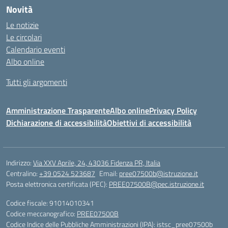
Novità
Le notizie
Le circolari
Calendario eventi
Albo online
Tutti gli argomenti
Amministrazione Trasparente
Albo online
Privacy Policy
Dichiarazione di accessibilità
Obiettivi di accessibilità
Indirizzo:
Via XXV Aprile, 24, 43036 Fidenza PR, Italia
Centralino:
+39 0524 523687
Email:
pree07500b@istruzione.it
Posta elettronica certificata (PEC):
PREE07500B@pec.istruzione.it
Codice fiscale: 91014010341
Codice meccanografico:
PREE07500B
Codice Indice delle Pubbliche Amministrazioni (IPA): istsc_pree07500b