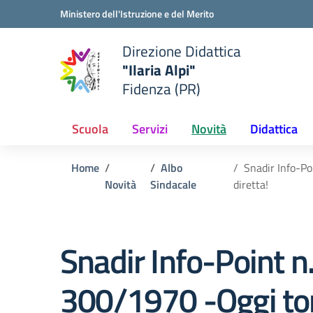
Vai ai contenuti
Vai al menu di navigazione
Vai al footer
Ministero dell'Istruzione e del Merito
Direzione Didattica
"Ilaria Alpi"
e della scuola
Fidenza (PR)
— Visita la pagina iniziale del
Scuola
Servizi
Novità
Didattica
Home
Albo
Snadir Info-Po
Novità
Sindacale
diretta!
Snadir Info-Point n
300/1970 -Oggi torn