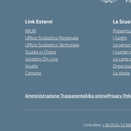
Fi
— 
Link Esterni
La Scuo
MIUR
Presenta
Ufficio Scolastico Regionale
I luoghi
Ufficio Scolastico Territoriale
Le perso
Scuola in Chiaro
I numeri 
Iscrizioni On Line
Le carte 
Invalsi
Organizz
Comune
La storia
Amministrazione Trasparente
Albo online
Privacy Poli
Centralino:
+39 0524 5236