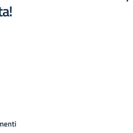
ta!
menti