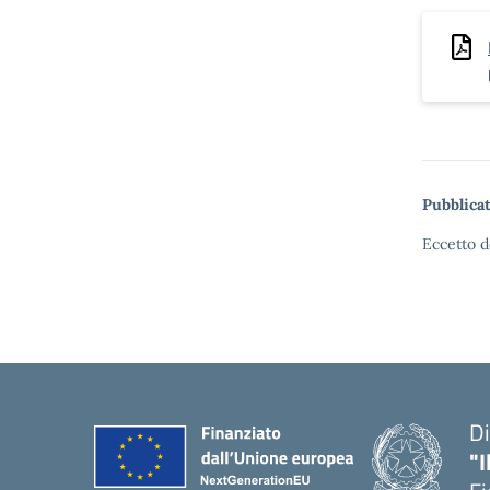
Pubblicat
Eccetto d
Di
"I