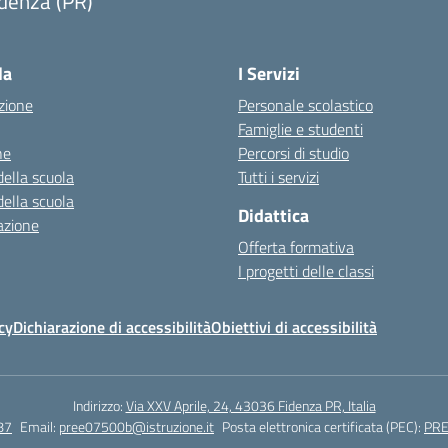
denza (PR)
Visita la pagina iniziale della scuola
la
I Servizi
zione
Personale scolastico
Famiglie e studenti
ne
Percorsi di studio
della scuola
Tutti i servizi
della scuola
Didattica
azione
Offerta formativa
I progetti delle classi
cy
Dichiarazione di accessibilità
Obiettivi di accessibilità
Indirizzo:
Via XXV Aprile, 24, 43036 Fidenza PR, Italia
87
Email:
pree07500b@istruzione.it
Posta elettronica certificata (PEC):
PRE