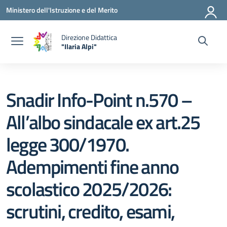
Vai ai contenuti
Vai al menu di navigazione
Vai al footer
Ministero dell'Istruzione e del Merito
Direzione Didattica
"Ilaria Alpi"
— Visita la pagina iniziale della scuola
Snadir Info-Point n.570 –
All’albo sindacale ex art.25
legge 300/1970.
Adempimenti fine anno
scolastico 2025/2026:
scrutini, credito, esami,