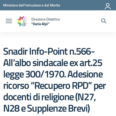
Vai ai contenuti
Vai al menu di navigazione
Vai al footer
Ministero dell'Istruzione e del Merito
Direzione Didattica
"Ilaria Alpi"
— Visita la pagina iniziale della scuola
Snadir Info-Point n.566-
All’albo sindacale ex art.25
legge 300/1970. Adesione
ricorso “Recupero RPD” per
docenti di religione (N27,
N28 e Supplenze Brevi)