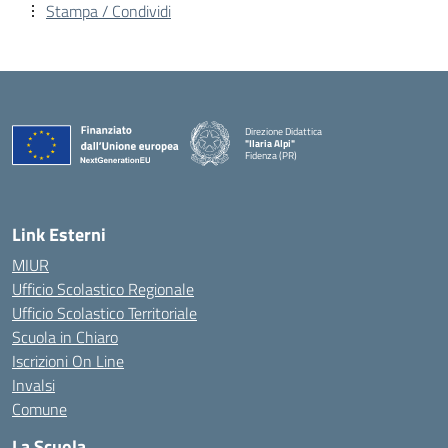
Stampa / Condividi
Direzione Didattica
"Ilaria Alpi"
Fidenza (PR)
— Visita la pagina iniziale della scuola
Link Esterni
MIUR
Ufficio Scolastico Regionale
Ufficio Scolastico Territoriale
Scuola in Chiaro
Iscrizioni On Line
Invalsi
Comune
La Scuola