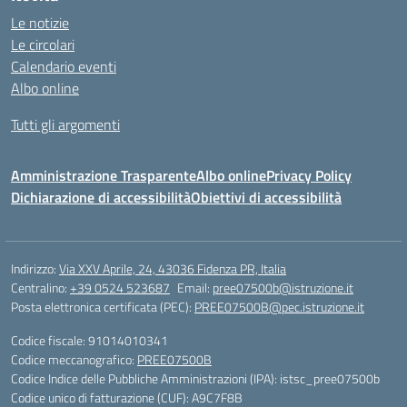
Le notizie
Le circolari
Calendario eventi
Albo online
Tutti gli argomenti
Amministrazione Trasparente
Albo online
Privacy Policy
Dichiarazione di accessibilità
Obiettivi di accessibilità
Indirizzo:
Via XXV Aprile, 24, 43036 Fidenza PR, Italia
Centralino:
+39 0524 523687
Email:
pree07500b@istruzione.it
Posta elettronica certificata (PEC):
PREE07500B@pec.istruzione.it
Codice fiscale: 91014010341
Codice meccanografico:
PREE07500B
Codice Indice delle Pubbliche Amministrazioni (IPA): istsc_pree07500b
Codice unico di fatturazione (CUF): A9C7F8B