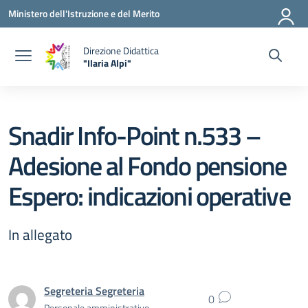
Vai ai contenuti
Vai al menu di navigazione
Vai al footer
Ministero dell'Istruzione e del Merito
Direzione Didattica
"Ilaria Alpi"
— Visita la pagina iniziale della scuola
Snadir Info-Point n.533 –
Adesione al Fondo pensione
Espero: indicazioni operative
In allegato
Segreteria Segreteria
0
Personale amministrativo