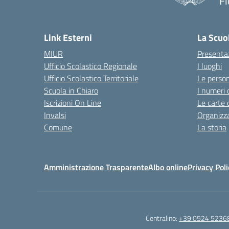
Fi
— 
Link Esterni
La Scuo
MIUR
Presenta
Ufficio Scolastico Regionale
I luoghi
Ufficio Scolastico Territoriale
Le perso
Scuola in Chiaro
I numeri 
Iscrizioni On Line
Le carte 
Invalsi
Organizz
Comune
La storia
Amministrazione Trasparente
Albo online
Privacy Poli
Centralino:
+39 0524 5236