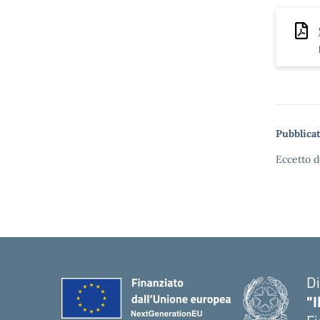
Pubblicat
Eccetto d
Di
"I