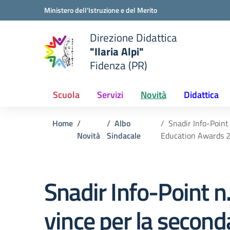
Vai ai contenuti
Vai al menu di navigazione
Vai al footer
Ministero dell'Istruzione e del Merito
Direzione Didattica
"Ilaria Alpi"
e della scuola
Fidenza (PR)
— Visita la pagina iniziale del
Scuola
Servizi
Novità
Didattica
Home
Albo
Snadir Info-Point
Novità
Sindacale
Education Awards 
Snadir Info-Point n
vince per la second