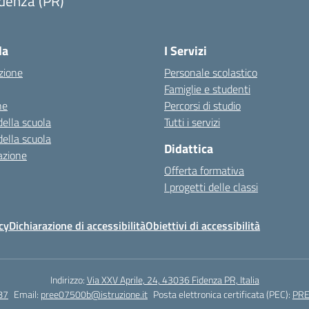
denza (PR)
Visita la pagina iniziale della scuola
la
I Servizi
zione
Personale scolastico
Famiglie e studenti
ne
Percorsi di studio
della scuola
Tutti i servizi
della scuola
Didattica
azione
Offerta formativa
I progetti delle classi
cy
Dichiarazione di accessibilità
Obiettivi di accessibilità
Indirizzo:
Via XXV Aprile, 24, 43036 Fidenza PR, Italia
87
Email:
pree07500b@istruzione.it
Posta elettronica certificata (PEC):
PRE