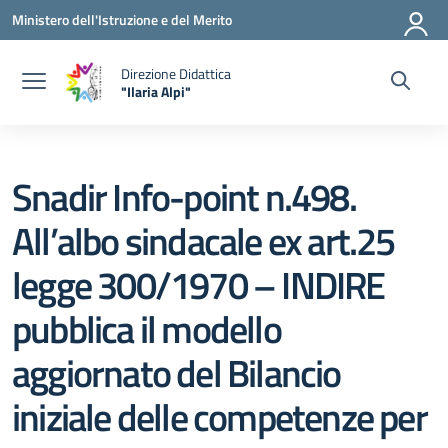
Vai ai contenuti
Vai al menu di navigazione
Vai al footer
Ministero dell'Istruzione e del Merito
Direzione Didattica
"Ilaria Alpi"
— Visita la pagina iniziale della scuola
Snadir Info-point n.498.
All’albo sindacale ex art.25
legge 300/1970 – INDIRE
pubblica il modello
aggiornato del Bilancio
iniziale delle competenze per