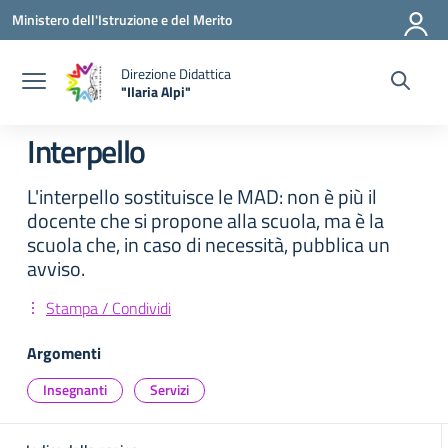
Vai ai contenuti
Vai al menu di navigazione
Vai al footer
Ministero dell'Istruzione e del Merito
Direzione Didattica
"Ilaria Alpi"
— Visita la pagina iniziale della scuola
Interpello
L'interpello sostituisce le MAD: non è più il
docente che si propone alla scuola, ma è la
scuola che, in caso di necessità, pubblica un
avviso.
Stampa / Condividi
Argomenti
Insegnanti
Servizi