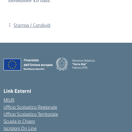
Attribuzione 4.0 Italia.
Stampa / Condividi
Direzione Didattica
"Ilaria Alpi"
Fidenza (PR)
— Visita la pagina iniziale della scuola
Link Esterni
MIUR
Ufficio Scolastico Regionale
Ufficio Scolastico Territoriale
Scuola in Chiaro
Iscrizioni On Line