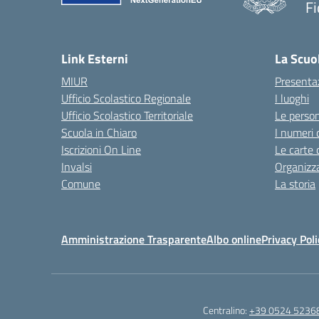
Fi
— 
Link Esterni
La Scuo
MIUR
Presenta
Ufficio Scolastico Regionale
I luoghi
Ufficio Scolastico Territoriale
Le perso
Scuola in Chiaro
I numeri 
Iscrizioni On Line
Le carte 
Invalsi
Organizz
Comune
La storia
Amministrazione Trasparente
Albo online
Privacy Poli
Centralino:
+39 0524 5236