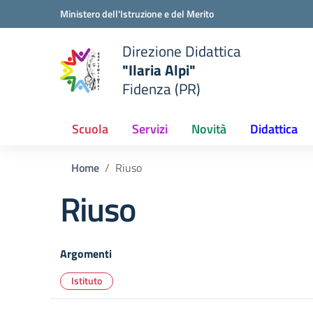
Vai ai contenuti
Vai al menu di navigazione
Vai al footer
Ministero dell'Istruzione e del Merito
Direzione Didattica
"Ilaria Alpi"
e della scuola
Fidenza (PR)
— Visita la pagina iniziale del
Scuola
Servizi
Novità
Didattica
Home
Riuso
Riuso
Argomenti
Istituto