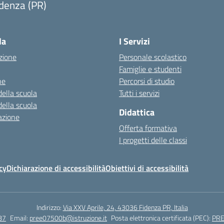
denza (PR)
Visita la pagina iniziale della scuola
la
I Servizi
zione
Personale scolastico
Famiglie e studenti
ne
Percorsi di studio
della scuola
Tutti i servizi
della scuola
Didattica
azione
Offerta formativa
I progetti delle classi
cy
Dichiarazione di accessibilità
Obiettivi di accessibilità
Indirizzo:
Via XXV Aprile, 24, 43036 Fidenza PR, Italia
87
Email:
pree07500b@istruzione.it
Posta elettronica certificata (PEC):
PRE