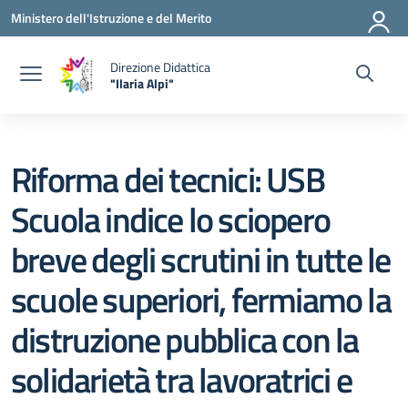
Vai ai contenuti
Vai al menu di navigazione
Vai al footer
Ministero dell'Istruzione e del Merito
Direzione Didattica
"Ilaria Alpi"
— Visita la pagina iniziale della scuola
Riforma dei tecnici: USB
Scuola indice lo sciopero
breve degli scrutini in tutte le
scuole superiori, fermiamo la
distruzione pubblica con la
solidarietà tra lavoratrici e