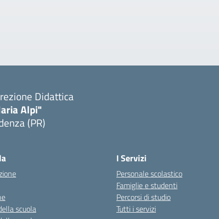
rezione Didattica
laria Alpi"
denza (PR)
Visita la pagina iniziale della scuola
la
I Servizi
zione
Personale scolastico
Famiglie e studenti
ne
Percorsi di studio
della scuola
Tutti i servizi