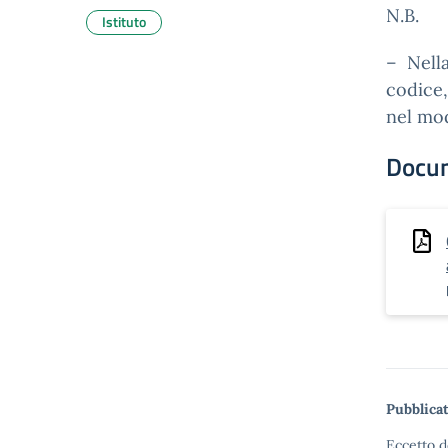
N.B.
Istituto
– Nella
codice,
nel mod
Docu
Pubblicat
Eccetto d