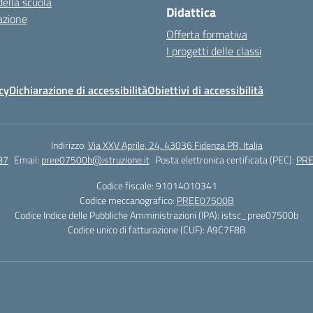
della scuola
Didattica
azione
Offerta formativa
I progetti delle classi
cy
Dichiarazione di accessibilità
Obiettivi di accessibilità
Indirizzo:
Via XXV Aprile, 24, 43036 Fidenza PR, Italia
87
Email:
pree07500b@istruzione.it
Posta elettronica certificata (PEC):
PRE
Codice fiscale: 91014010341
Codice meccanografico:
PREE07500B
Codice Indice delle Pubbliche Amministrazioni (IPA): istsc_pree07500b
Codice unico di fatturazione (CUF): A9C7F8B