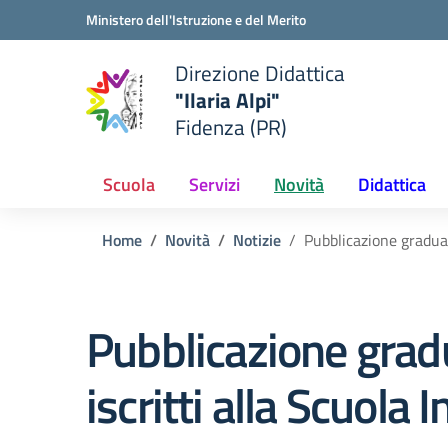
Vai ai contenuti
Vai al menu di navigazione
Vai al footer
Ministero dell'Istruzione e del Merito
Direzione Didattica
"Ilaria Alpi"
e della scuola
Fidenza (PR)
— Visita la pagina iniziale del
Scuola
Servizi
Novità
Didattica
Home
Novità
Notizie
Pubblicazione graduat
Pubblicazione gradu
iscritti alla Scuola