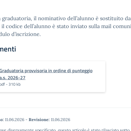
 graduatoria, il nominativo dell’alunno è sostituito d
 il codice dell’alunno è stato inviato sulla mail comun
ulo d’iscrizione.
menti
Graduatoria provvisoria in ordine di punteggio
a.s. 2026-27
pdf - 310 kb
o:
11.06.2026
-
Revisione:
11.06.2026
ove diversamente specificato, questo articolo è stato rilasciato sott