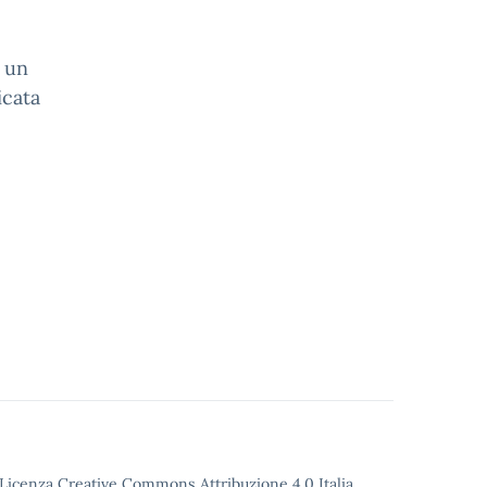
a un
icata
o Licenza Creative Commons Attribuzione 4.0 Italia.