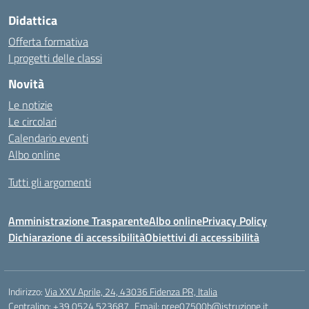
Didattica
Offerta formativa
I progetti delle classi
Novità
Le notizie
Le circolari
Calendario eventi
Albo online
Tutti gli argomenti
Amministrazione Trasparente
Albo online
Privacy Policy
Dichiarazione di accessibilità
Obiettivi di accessibilità
Indirizzo:
Via XXV Aprile, 24, 43036 Fidenza PR, Italia
Centralino:
+39 0524 523687
Email:
pree07500b@istruzione.it