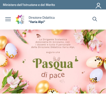
Vai ai contenuti
Vai al menu di navigazione
Vai al footer
Ministero dell'Istruzione e del Merito
Direzione Didattica
"Ilaria Alpi"
— Visita la pagina iniziale della scuola