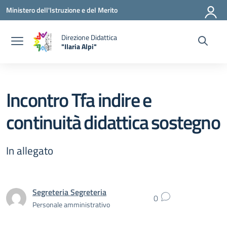
Vai ai contenuti
Vai al menu di navigazione
Vai al footer
Ministero dell'Istruzione e del Merito
Direzione Didattica
"Ilaria Alpi"
— Visita la pagina iniziale della scuola
Incontro Tfa indire e
continuità didattica sostegno
In allegato
Segreteria Segreteria
0
Personale amministrativo