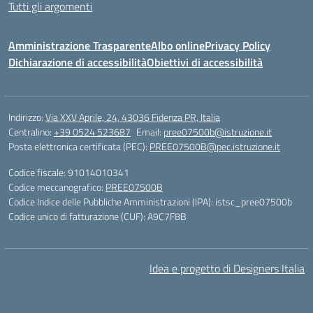
Tutti gli argomenti
Amministrazione Trasparente
Albo online
Privacy Policy
Dichiarazione di accessibilità
Obiettivi di accessibilità
Indirizzo:
Via XXV Aprile, 24, 43036 Fidenza PR, Italia
Centralino:
+39 0524 523687
Email:
pree07500b@istruzione.it
Posta elettronica certificata (PEC):
PREE07500B@pec.istruzione.it
Codice fiscale: 91014010341
Codice meccanografico:
PREE07500B
Codice Indice delle Pubbliche Amministrazioni (IPA): istsc_pree07500b
Codice unico di fatturazione (CUF): A9C7F8B
Idea e progetto di Designers Italia