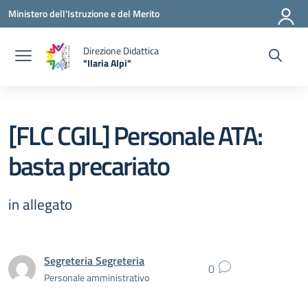
Vai ai contenuti
Vai al menu di navigazione
Vai al footer
Ministero dell'Istruzione e del Merito
Direzione Didattica
"Ilaria Alpi"
— Visita la pagina iniziale della scuola
[FLC CGIL] Personale ATA:
basta precariato
in allegato
Segreteria Segreteria
0
Personale amministrativo