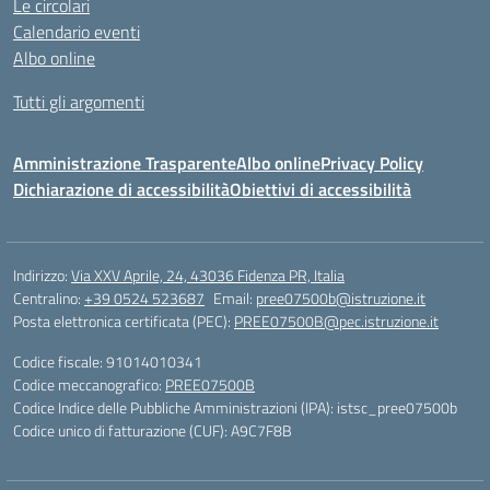
Le circolari
Calendario eventi
Albo online
Tutti gli argomenti
Amministrazione Trasparente
Albo online
Privacy Policy
Dichiarazione di accessibilità
Obiettivi di accessibilità
Indirizzo:
Via XXV Aprile, 24, 43036 Fidenza PR, Italia
Centralino:
+39 0524 523687
Email:
pree07500b@istruzione.it
Posta elettronica certificata (PEC):
PREE07500B@pec.istruzione.it
Codice fiscale: 91014010341
Codice meccanografico:
PREE07500B
Codice Indice delle Pubbliche Amministrazioni (IPA): istsc_pree07500b
Codice unico di fatturazione (CUF): A9C7F8B