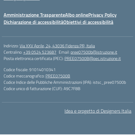
Amministrazione Trasparente
Albo online
Privacy Policy
Dichiarazione di accessibilità
Obiettivi di accessibilità
Indirizzo:
Via XXV Aprile, 24, 43036 Fidenza PR, Italia
Centralino:
+39 0524 523687
Email:
pree07500b@istruzione.it
Posta elettronica certificata (PEC):
PREE07500B@pec.istruzione.it
Codice fiscale: 91014010341
Codice meccanografico:
PREE07500B
Codice Indice delle Pubbliche Amministrazioni (IPA): istsc_pree07500b
Codice unico di fatturazione (CUF): A9C7F8B
Idea e progetto di Designers Italia