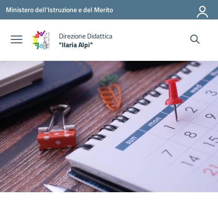
Vai ai contenuti
Vai al menu di navigazione
Vai al footer
Ministero dell'Istruzione e del Merito
Direzione Didattica
"Ilaria Alpi"
— Visita la pagina iniziale della scuola