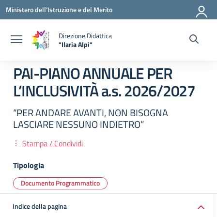
Vai ai contenuti
Vai al menu di navigazione
Vai al footer
Ministero dell'Istruzione e del Merito
Direzione Didattica
"Ilaria Alpi"
— Visita la pagina iniziale della scuola
PAI-PIANO ANNUALE PER
L’INCLUSIVITÀ a.s. 2026/2027
“PER ANDARE AVANTI, NON BISOGNA
LASCIARE NESSUNO INDIETRO”
Stampa / Condividi
Tipologia
Documento Programmatico
Indice della pagina