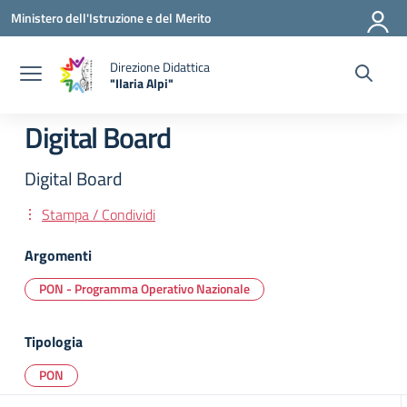
Vai ai contenuti
Vai al menu di navigazione
Vai al footer
Ministero dell'Istruzione e del Merito
Direzione Didattica
"Ilaria Alpi"
— Visita la pagina iniziale della scuola
Digital Board
Digital Board
Stampa / Condividi
Argomenti
PON - Programma Operativo Nazionale
Tipologia
PON