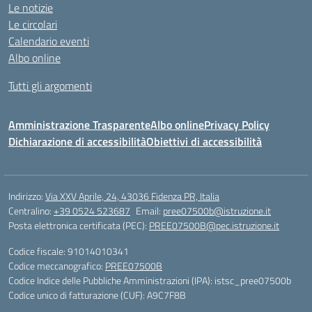
Le notizie
Le circolari
Calendario eventi
Albo online
Tutti gli argomenti
Amministrazione Trasparente
Albo online
Privacy Policy
Dichiarazione di accessibilità
Obiettivi di accessibilità
Indirizzo:
Via XXV Aprile, 24, 43036 Fidenza PR, Italia
Centralino:
+39 0524 523687
Email:
pree07500b@istruzione.it
Posta elettronica certificata (PEC):
PREE07500B@pec.istruzione.it
Codice fiscale: 91014010341
Codice meccanografico:
PREE07500B
Codice Indice delle Pubbliche Amministrazioni (IPA): istsc_pree07500b
Codice unico di fatturazione (CUF): A9C7F8B