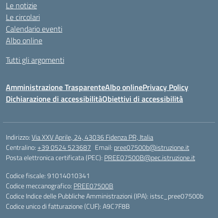
Le notizie
Le circolari
Calendario eventi
Albo online
Tutti gli argomenti
Amministrazione Trasparente
Albo online
Privacy Policy
Dichiarazione di accessibilità
Obiettivi di accessibilità
Indirizzo:
Via XXV Aprile, 24, 43036 Fidenza PR, Italia
Centralino:
+39 0524 523687
Email:
pree07500b@istruzione.it
Posta elettronica certificata (PEC):
PREE07500B@pec.istruzione.it
Codice fiscale: 91014010341
Codice meccanografico:
PREE07500B
Codice Indice delle Pubbliche Amministrazioni (IPA): istsc_pree07500b
Codice unico di fatturazione (CUF): A9C7F8B