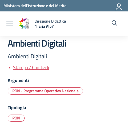
Vai ai contenuti
Vai al menu di navigazione
Vai al footer
Ministero dell'Istruzione e del Merito
Direzione Didattica
"Ilaria Alpi"
— Visita la pagina iniziale della scuola
Ambienti Digitali
Ambienti Digitali
Stampa / Condividi
Argomenti
PON - Programma Operativo Nazionale
Tipologia
PON