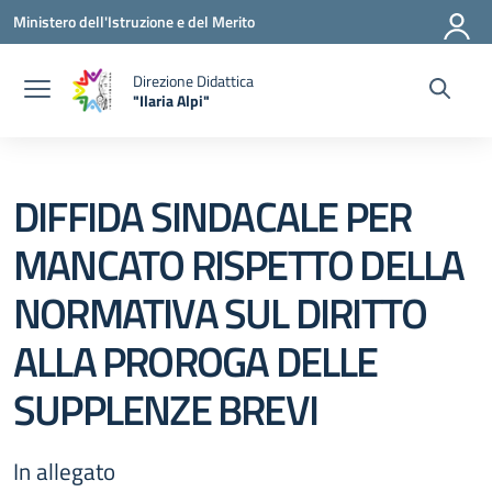
Vai ai contenuti
Vai al menu di navigazione
Vai al footer
Ministero dell'Istruzione e del Merito
Direzione Didattica
"Ilaria Alpi"
— Visita la pagina iniziale della scuola
DIFFIDA SINDACALE PER
MANCATO RISPETTO DELLA
NORMATIVA SUL DIRITTO
ALLA PROROGA DELLE
SUPPLENZE BREVI
In allegato