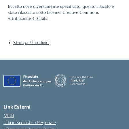
Eccetto dove diversamente specificato, questo articolo è
stato rilasciato sotto Licenza Creative Commons
Attribuzione 4.0 Italia.
Stampa / Condividi
Direzione Didattica
"Ilaria Alpi"
Fidenza (PR)
— Visita la pagina iniziale della scuola
Link Esterni
MIUR
Ufficio Scolastico Regionale