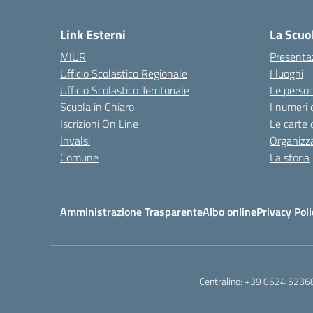
— 
Link Esterni
La Scuo
MIUR
Presenta
Ufficio Scolastico Regionale
I luoghi
Ufficio Scolastico Territoriale
Le perso
Scuola in Chiaro
I numeri 
Iscrizioni On Line
Le carte 
Invalsi
Organizz
Comune
La storia
Amministrazione Trasparente
Albo online
Privacy Poli
Centralino:
+39 0524 5236