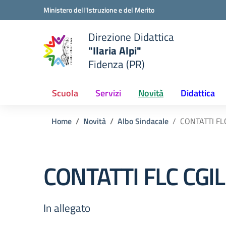
Vai ai contenuti
Vai al menu di navigazione
Vai al footer
Ministero dell'Istruzione e del Merito
Direzione Didattica
"Ilaria Alpi"
e della scuola
Fidenza (PR)
— Visita la pagina iniziale del
Scuola
Servizi
Novità
Didattica
Home
Novità
Albo Sindacale
CONTATTI FL
CONTATTI FLC CGI
In allegato