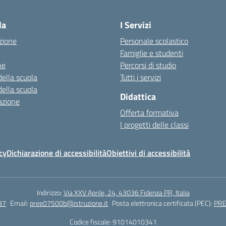
Visita la pagina iniziale della scuola
la
I Servizi
zione
Personale scolastico
Famiglie e studenti
ne
Percorsi di studio
della scuola
Tutti i servizi
della scuola
Didattica
azione
Offerta formativa
I progetti delle classi
cy
Dichiarazione di accessibilità
Obiettivi di accessibilità
Indirizzo:
Via XXV Aprile, 24, 43036 Fidenza PR, Italia
87
Email:
pree07500b@istruzione.it
Posta elettronica certificata (PEC):
PRE
Codice fiscale: 91014010341