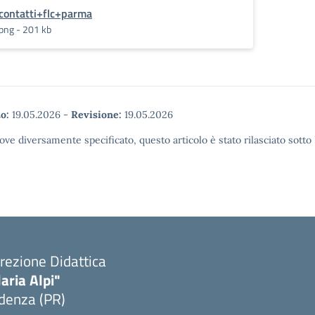
contatti+flc+parma
png - 201 kb
o:
19.05.2026
-
Revisione:
19.05.2026
ove diversamente specificato, questo articolo è stato rilasciato sott
rezione Didattica
laria Alpi"
denza (PR)