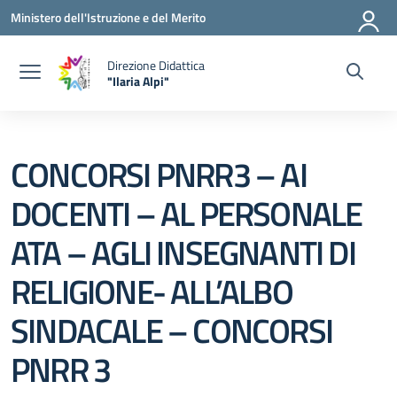
Vai ai contenuti
Vai al menu di navigazione
Vai al footer
Ministero dell'Istruzione e del Merito
Direzione Didattica
"Ilaria Alpi"
— Visita la pagina iniziale della scuola
CONCORSI PNRR3 – AI
DOCENTI – AL PERSONALE
ATA – AGLI INSEGNANTI DI
RELIGIONE- ALL’ALBO
SINDACALE – CONCORSI
PNRR 3