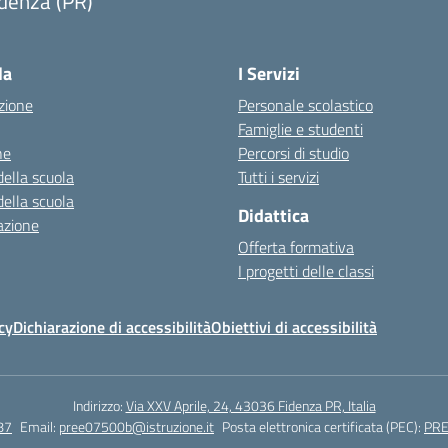
denza (PR)
Visita la pagina iniziale della scuola
la
I Servizi
zione
Personale scolastico
Famiglie e studenti
ne
Percorsi di studio
della scuola
Tutti i servizi
della scuola
Didattica
azione
Offerta formativa
I progetti delle classi
cy
Dichiarazione di accessibilità
Obiettivi di accessibilità
Indirizzo:
Via XXV Aprile, 24, 43036 Fidenza PR, Italia
87
Email:
pree07500b@istruzione.it
Posta elettronica certificata (PEC):
PRE