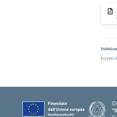
Pubblicat
Eccetto d
Di
"I