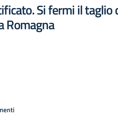
tificato. Si fermi il tagl
lia Romagna
menti