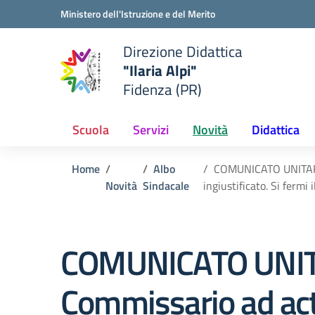
Vai ai contenuti
Vai al menu di navigazione
Vai al footer
Ministero dell'Istruzione e del Merito
Direzione Didattica
"Ilaria Alpi"
e della scuola
Fidenza (PR)
— Visita la pagina iniziale del
Scuola
Servizi
Novità
Didattica
Home
Albo
COMUNICATO UNITARIO 
Novità
Sindacale
ingiustificato. Si fermi
COMUNICATO UNITARI
Commissario ad act