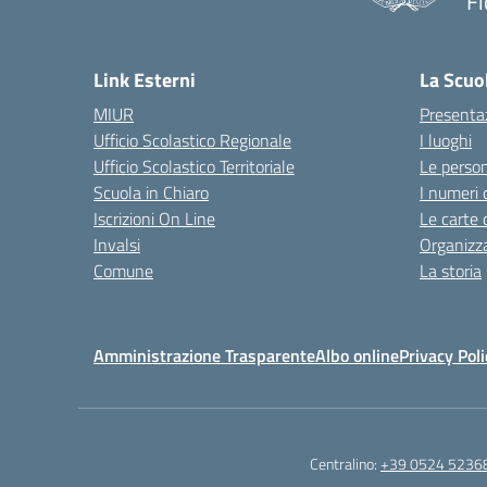
Fi
— 
Link Esterni
La Scuo
MIUR
Presenta
Ufficio Scolastico Regionale
I luoghi
Ufficio Scolastico Territoriale
Le perso
Scuola in Chiaro
I numeri 
Iscrizioni On Line
Le carte 
Invalsi
Organizz
Comune
La storia
Amministrazione Trasparente
Albo online
Privacy Poli
Centralino:
+39 0524 5236