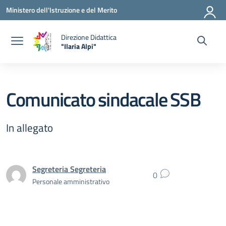
Vai ai contenuti
Vai al menu di navigazione
Vai al footer
Ministero dell'Istruzione e del Merito
Direzione Didattica
"Ilaria Alpi"
— Visita la pagina iniziale della scuola
Comunicato sindacale SSB
In allegato
Segreteria Segreteria
0
Personale amministrativo