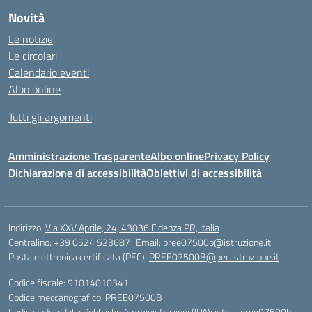
Novità
Le notizie
Le circolari
Calendario eventi
Albo online
Tutti gli argomenti
Amministrazione Trasparente
Albo online
Privacy Policy
Dichiarazione di accessibilità
Obiettivi di accessibilità
Indirizzo:
Via XXV Aprile, 24, 43036 Fidenza PR, Italia
Centralino:
+39 0524 523687
Email:
pree07500b@istruzione.it
Posta elettronica certificata (PEC):
PREE07500B@pec.istruzione.it
Codice fiscale: 91014010341
Codice meccanografico:
PREE07500B
Codice Indice delle Pubbliche Amministrazioni (IPA): istsc_pree07500b