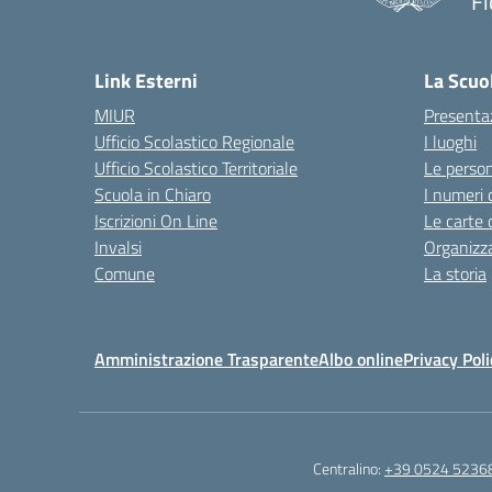
Fi
— 
Link Esterni
La Scuo
MIUR
Presenta
Ufficio Scolastico Regionale
I luoghi
Ufficio Scolastico Territoriale
Le perso
Scuola in Chiaro
I numeri 
Iscrizioni On Line
Le carte 
Invalsi
Organizz
Comune
La storia
Amministrazione Trasparente
Albo online
Privacy Poli
Centralino:
+39 0524 5236