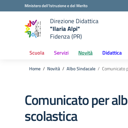
Vai ai contenuti
Vai al menu di navigazione
Vai al footer
Ministero dell'Istruzione e del Merito
Direzione Didattica
"Ilaria Alpi"
e della scuola
Fidenza (PR)
— Visita la pagina iniziale del
Scuola
Servizi
Novità
Didattica
Home
Novità
Albo Sindacale
Comunicato p
Comunicato per alb
scolastica