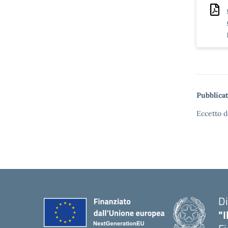
Pubblicat
Eccetto d
Di
"I