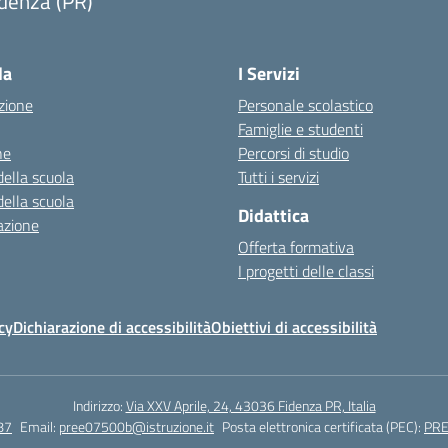
denza (PR)
Visita la pagina iniziale della scuola
la
I Servizi
zione
Personale scolastico
Famiglie e studenti
ne
Percorsi di studio
della scuola
Tutti i servizi
della scuola
Didattica
azione
Offerta formativa
I progetti delle classi
cy
Dichiarazione di accessibilità
Obiettivi di accessibilità
Indirizzo:
Via XXV Aprile, 24, 43036 Fidenza PR, Italia
87
Email:
pree07500b@istruzione.it
Posta elettronica certificata (PEC):
PRE