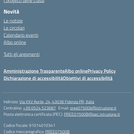
I progetti delle classi
Novità
Le notizie
Le circolari
Calendario eventi
Albo online
Tutti gli argomenti
Amministrazione Trasparente
Albo online
Privacy Policy
Dichiarazione di accessibilità
Obiettivi di accessibilità
Indirizzo:
Via XXV Aprile, 24, 43036 Fidenza PR, Italia
Centralino:
+39 0524 523687
Email:
pree07500b@istruzione.it
Posta elettronica certificata (PEC):
PREE07500B@pec.istruzione.it
Codice fiscale: 91014010341
Codice meccanografico:
PREE07500B