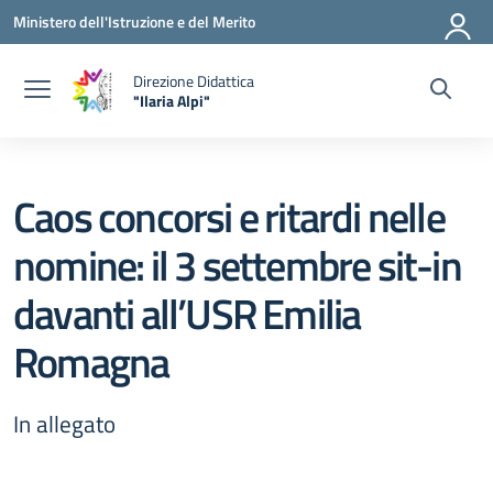
Vai ai contenuti
Vai al menu di navigazione
Vai al footer
Ministero dell'Istruzione e del Merito
Direzione Didattica
"Ilaria Alpi"
— Visita la pagina iniziale della scuola
Caos concorsi e ritardi nelle
nomine: il 3 settembre sit-in
davanti all’USR Emilia
Romagna
In allegato