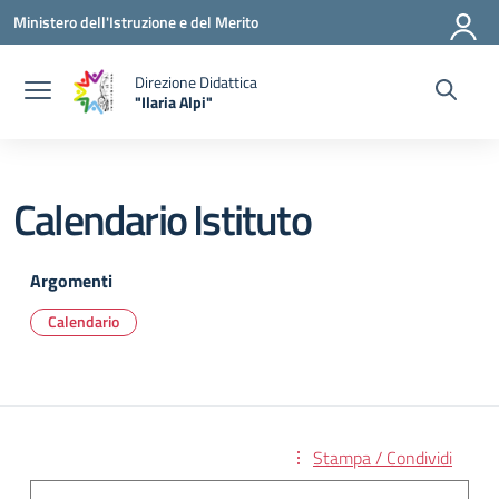
Vai ai contenuti
Vai al menu di navigazione
Vai al footer
Ministero dell'Istruzione e del Merito
Direzione Didattica
"Ilaria Alpi"
— Visita la pagina iniziale della scuola
Calendario Istituto
Argomenti
Calendario
Stampa / Condividi