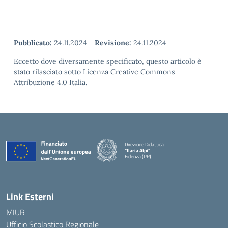
Pubblicato:
24.11.2024
-
Revisione:
24.11.2024
Eccetto dove diversamente specificato, questo articolo è
stato rilasciato sotto Licenza Creative Commons
Attribuzione 4.0 Italia.
Direzione Didattica
"Ilaria Alpi"
Fidenza (PR)
— Visita la pagina iniziale della scuola
Link Esterni
MIUR
Ufficio Scolastico Regionale