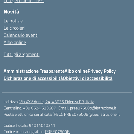
I progetti delle classi
Novità
Le notizie
Le circolari
Calendario eventi
Albo online
Tutti gli argomenti
Amministrazione Trasparente
Albo online
Privacy Policy
Dichiarazione di accessibilità
Obiettivi di accessibilità
Indirizzo:
Via XXV Aprile, 24, 43036 Fidenza PR, Italia
Centralino:
+39 0524 523687
Email:
pree07500b@istruzione.it
Posta elettronica certificata (PEC):
PREE07500B@pec.istruzione.it
Codice fiscale: 91014010341
Codice meccanografico:
PREE07500B